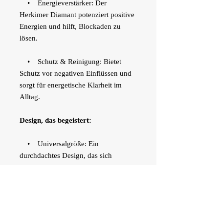
• Energieverstärker: Der
Herkimer Diamant potenziert positive
Energien und hilft, Blockaden zu
lösen.
• Schutz & Reinigung: Bietet
Schutz vor negativen Einflüssen und
sorgt für energetische Klarheit im
Alltag.
Design, das begeistert:
• Universalgröße: Ein
durchdachtes Design, das sich
angenehm jeder Fingergröße anpasst.
• Zeitlos: Passt perfekt zu jedem
Stil – ob als Statement-Schmuck oder
dezente Begleitung.