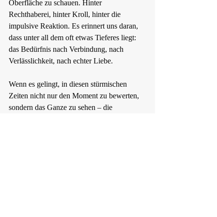
Oberfläche zu schauen. Hinter 
Rechthaberei, hinter Kroll, hinter die 
impulsive Reaktion. Es erinnert uns daran, 
dass unter all dem oft etwas Tieferes liegt: 
das Bedürfnis nach Verbindung, nach 
Verlässlichkeit, nach echter Liebe.
Wenn es gelingt, in diesen stürmischen 
Zeiten nicht nur den Moment zu bewerten, 
sondern das Ganze zu sehen – die 
Geschichte, die Tiefe, das Gemeinsame – 
entsteht eine neue Reife.
Eine Reife, in dem Liebe nicht nur ein 
Gefühl bleibt, sondern zu einer bewussten 
Entscheidung wird.
Gerade die Phasen, die uns am meisten 
herausfordern, tragen das größte Potenzial 